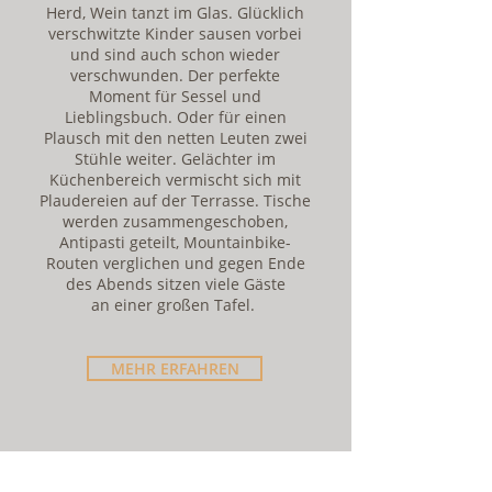
Herd, Wein tanzt im Glas. Glücklich
verschwitzte Kinder sausen vorbei
und sind auch schon wieder
verschwunden. Der perfekte
Moment für Sessel und
Lieblingsbuch. Oder für einen
Plausch mit den netten Leuten zwei
Stühle weiter. Gelächter im
Küchenbereich vermischt sich mit
Plaudereien auf der Terrasse.
Tische
werden zusammengeschoben,
Antipasti geteilt, Mountainbike-
Routen verglichen und gegen Ende
des Abends sitzen viele Gäste
an einer großen Tafel.
MEHR ERFAHREN